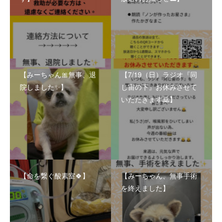
【みーちゃん🎀無事、退
【7/19（日）ラジオ『同
院しました✨】
じ宙の下』お休みさせて
いただきます🙇】
【命を繋ぐ酸素室🍀】
【みーちゃん、無事手術
を終えました】