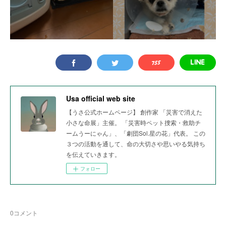
Usa official web site
【うさ公式ホームページ】 創作家 「災害で消えた
小さな命展」主催。 「災害時ペット捜索・救助チ
ームうーにゃん」、「劇団Sol.星の花」代表。 この
３つの活動を通して、命の大切さや思いやる気持ち
を伝えていきます。
フォロー
0
コメント