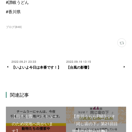
#讃岐うどん
#香川県
ブログ
(
848
)
2022.09.21 23:33
2022.09.19 13:15
【いよいよ今日は本番です！】
【台風の影響】
関連記事
【熊本地震、レスキュー
【市川うららFMラジオ
のため現地へ向かいま
『同じ宙の下』第21回目
す】
放送のお知らせ📻】