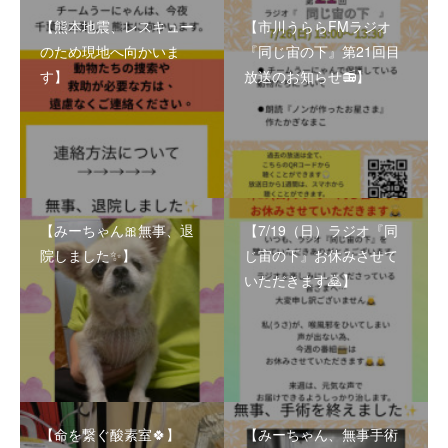
【熊本地震、レスキュー
【市川うららFMラジオ
のため現地へ向かいま
『同じ宙の下』第21回目
す】
放送のお知らせ📻】
【みーちゃん🎀無事、退
【7/19（日）ラジオ『同
院しました✨】
じ宙の下』お休みさせて
いただきます🙇】
【命を繋ぐ酸素室🍀】
【みーちゃん、無事手術