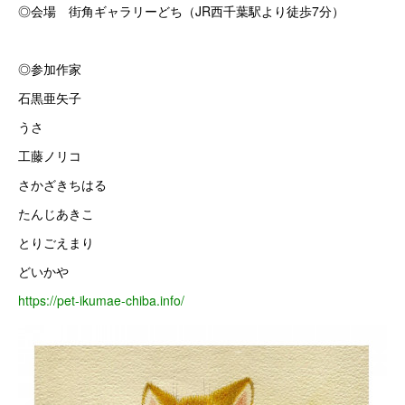
◎会場 街角ギャラリーどち（JR西千葉駅より徒歩7分）
◎参加作家
石黒亜矢子
うさ
工藤ノリコ
さかざきちはる
たんじあきこ
とりごえまり
どいかや
https://pet-ikumae-chiba.info/