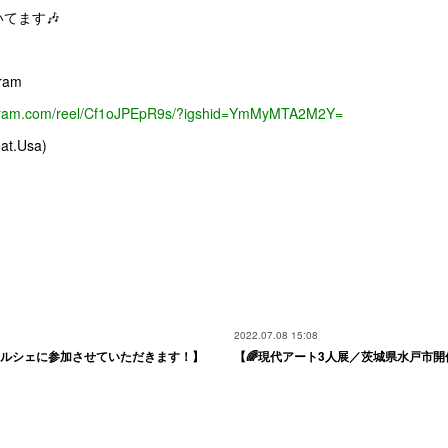
てます🎶
ram
agram.com/reel/Cf1oJPEpR9s/?igshid=YmMyMTA2M2Y=
eat.Usa)
2022.07.08 15:08
マルシェに参加させていただきます！】
【🌈現代アート3人展／茨城県水戸市開