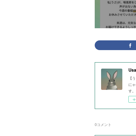
Usa
【う
にゃ
す。
0
コメント