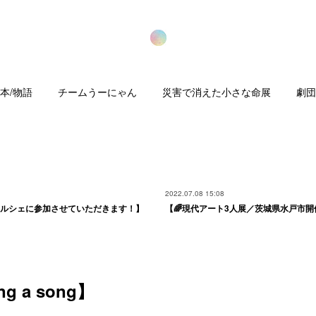
本/物語
チームうーにゃん
災害で消えた小さな命展
劇団
2022.07.08 15:08
マルシェに参加させていただきます！】
【🌈現代アート3人展／茨城県水戸市開
ng a song】