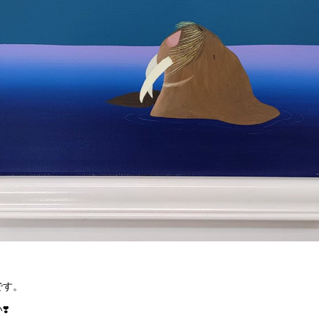
です。
❣️