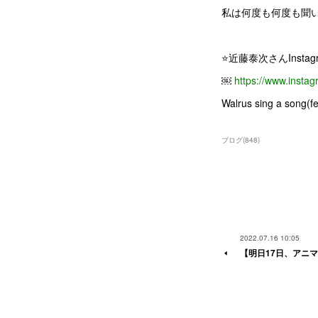
私は何度も何度も聞い
⭐️近藤泰次さんInstag
￼
https://www.inst
Walrus sing a song(f
ブログ
(
848
)
2022.07.16 10:05
【明日17日、アニ