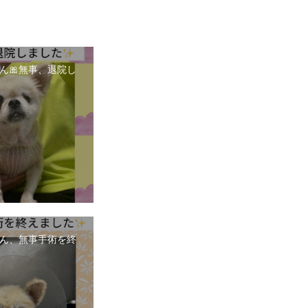
ん🎀無事、退院し
ん、無事手術を終