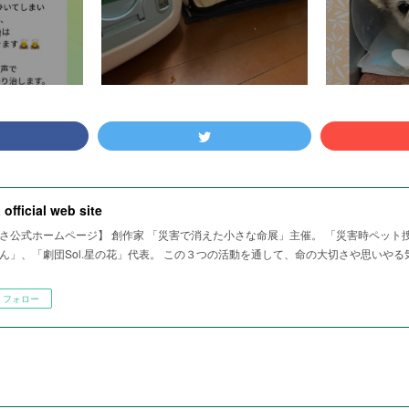
 official web site
さ公式ホームページ】 創作家 「災害で消えた小さな命展」主催。 「災害時ペット
ん」、「劇団Sol.星の花」代表。 この３つの活動を通して、命の大切さや思いや
フォロー