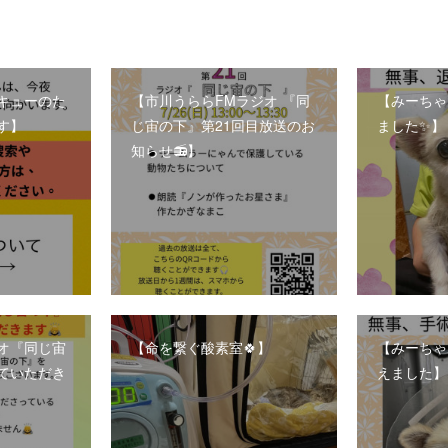
キューのた
【市川うららFMラジオ 『同
【みーちゃ
す】
じ宙の下』第21回目放送のお
ました✨】
知らせ📻】
ジオ『同じ宙
【命を繋ぐ酸素室🍀】
【みーちゃ
ていただき
えました】