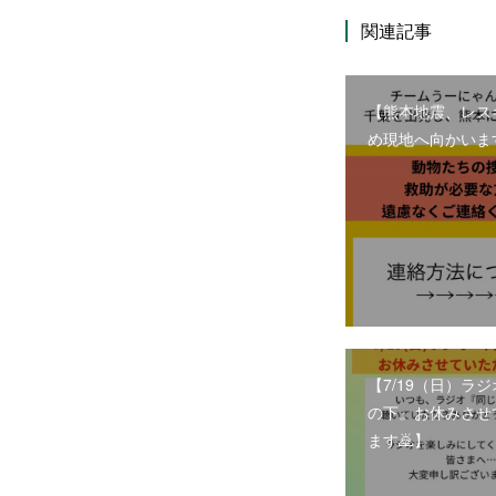
関連記事
【熊本地震、レス
め現地へ向かいま
【7/19（日）ラ
の下』お休みさせ
ます🙇】