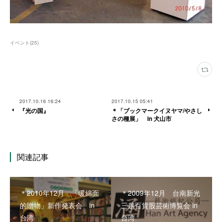
イベント
(
25
)
2017.10.16 16:24
2017.10.15 05:41
『光の国』
＊「ブックマークイヌヤマ/やさし
さの種展」 in 犬山市
関連記事
＊2010年12月 「暖綿面
＊2009年12月 台南新光
的贈物」新作発表会 in
三越百貨股芸術博覧会 in
台湾
台湾