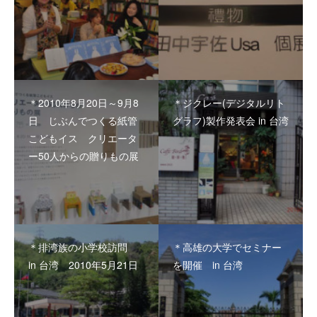
＊2010年8月20日～9月8
＊ジクレー(デジタルリト
日 じぶんでつくる紙管
グラフ)製作発表会 in 台湾
こどもイス クリエータ
ー50人からの贈りもの展
＊排湾族の小学校訪問
＊高雄の大学でセミナー
in 台湾 2010年5月21日
を開催 in 台湾