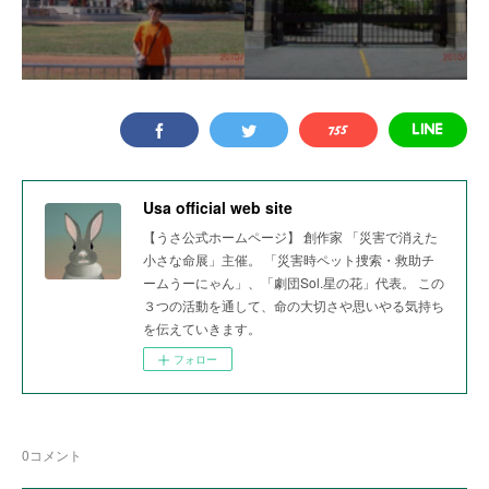
Usa official web site
【うさ公式ホームページ】 創作家 「災害で消えた
小さな命展」主催。 「災害時ペット捜索・救助チ
ームうーにゃん」、「劇団Sol.星の花」代表。 この
３つの活動を通して、命の大切さや思いやる気持ち
を伝えていきます。
フォロー
0
コメント