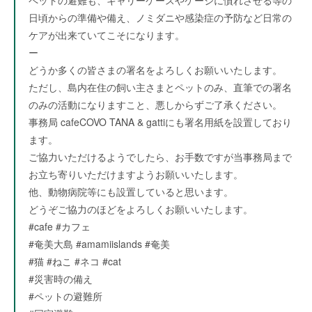
ペットの避難も、キャリーケースやケージに慣れさせる等の
日頃からの準備や備え、ノミダニや感染症の予防など日常の
ケアが出来ていてこそになります。
ー
どうか多くの皆さまの署名をよろしくお願いいたします。
ただし、島内在住の飼い主さまとペットのみ、直筆での署名
のみの活動になりますこと、悪しからずご了承ください。
事務局 cafeCOVO TANA & gattiにも署名用紙を設置しており
ます。
ご協力いただけるようでしたら、お手数ですが当事務局まで
お立ち寄りいただけますようお願いいたします。
他、動物病院等にも設置していると思います。
どうぞご協力のほどをよろしくお願いいたします。
#cafe #カフェ
#奄美大島 #amamiislands #奄美
#猫 #ねこ #ネコ #cat
#災害時の備え
#ペットの避難所