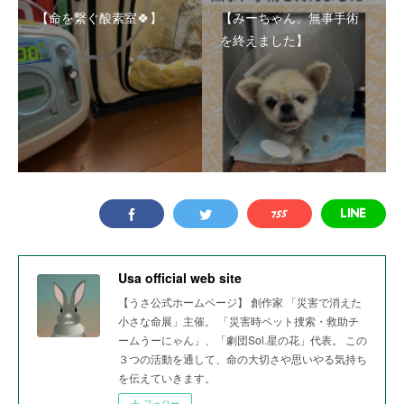
【命を繋ぐ酸素室🍀】
【みーちゃん、無事手術
を終えました】
Usa official web site
【うさ公式ホームページ】 創作家 「災害で消えた
小さな命展」主催。 「災害時ペット捜索・救助チ
ームうーにゃん」、「劇団Sol.星の花」代表。 この
３つの活動を通して、命の大切さや思いやる気持ち
を伝えていきます。
フォロー