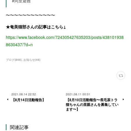
#同室避難
〜〜〜〜〜〜〜〜〜〜〜〜
★奄美猫部さんの記事はこちら↓
https://www.facebook.com/724305427635203/posts/438101938
8630437/?d=n
ブログ
(
848
)
お知らせ
(
48
)
2021.08.14 22:52
2021.08.11 00:01
【8月14日活動報告】
【8月10日活動報告〜長毛茶トラ
猫ちゃんの里親さんを募集してい
ます〜】
関連記事