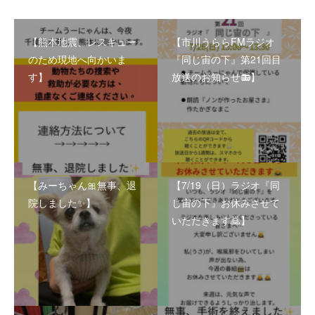
【熊本地震、レスキュー
【市川うららFMラジオ
のため現地へ向かいま
『同じ宙の下』第21回目
す】
放送のお知らせ📻】
【みーちゃん🎀無事、退
【7/19（日）ラジオ『同
院しました✨】
じ宙の下』お休みさせて
いただきます🙇】