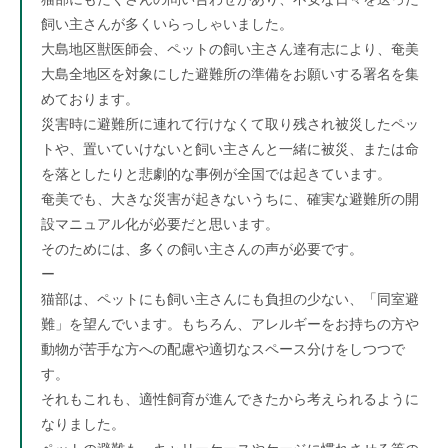
飼い主さんが多くいらっしゃいました。
大島地区獣医師会、ペットの飼い主さん達有志により、奄美
大島全地区を対象にした避難所の準備をお願いする署名を集
めております。
災害時に避難所に連れて行けなくて取り残され被災したペッ
トや、置いていけないと飼い主さんと一緒に被災、または命
を落としたりと悲劇的な事例が全国では起きています。
奄美でも、大きな災害が起きないうちに、確実な避難所の開
設マニュアル化が必要だと思います。
そのためには、多くの飼い主さんの声が必要です。
ー
猫部は、ペットにも飼い主さんにも負担の少ない、「同室避
難」を望んでいます。もちろん、アレルギーをお持ちの方や
動物が苦手な方への配慮や適切なスペース分けをしつつで
す。
それもこれも、適性飼育が進んできたから考えられるように
なりました。