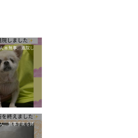
ん🎀無事、退院し
ん、無事手術を終