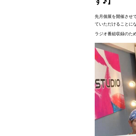
す♪】
先月個展を開催させ
ていただけることに
ラジオ番組収録のた