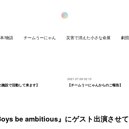
本/物語
チームうーにゃん
災害で消えた小さな命展
劇団
2021.07.09 02:10
の施設で活動して来ます】
【チームうーにゃんからのご報告】
ys be ambitious』にゲスト出演さ