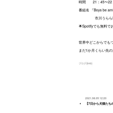
時間 21：45〜22
番組名 『Boys be amb
市川うららFM （
🌟Spotifyでも
世界中どこからでも
まだ1か月くらい先
ブログ
(
848
)
2021.08.05 12:20
【7日から犬猫たち