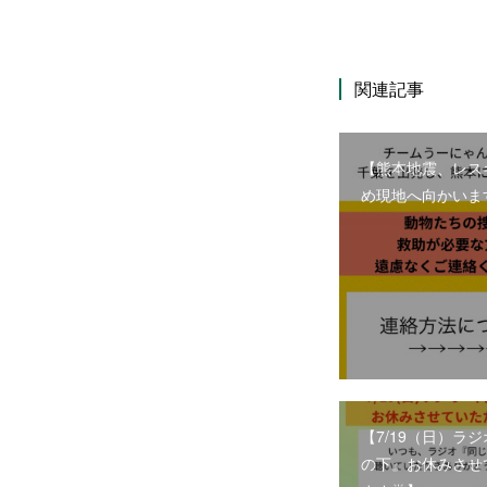
関連記事
【熊本地震、レス
め現地へ向かいま
【7/19（日）ラ
の下』お休みさせ