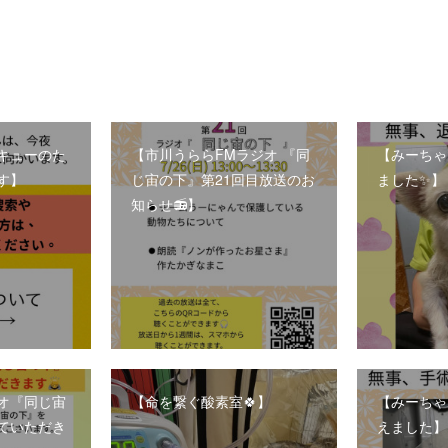
キューのた
【市川うららFMラジオ 『同
【みーちゃ
す】
じ宙の下』第21回目放送のお
ました✨】
知らせ📻】
ジオ『同じ宙
【命を繋ぐ酸素室🍀】
【みーちゃ
ていただき
えました】