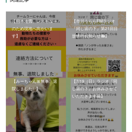
【熊本地震、レスキュー
【市川うららFMラジオ
のため現地へ向かいま
『同じ宙の下』第21回目
す】
放送のお知らせ📻】
【みーちゃん🎀無事、退
【7/19（日）ラジオ『同
院しました✨】
じ宙の下』お休みさせて
いただきます🙇】