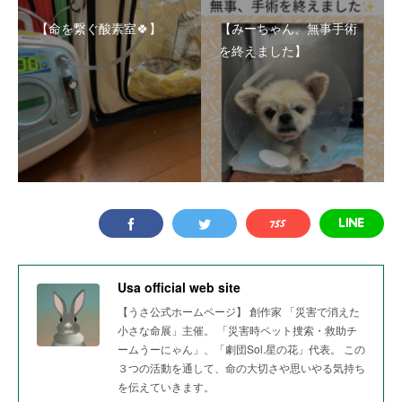
【命を繋ぐ酸素室🍀】
【みーちゃん、無事手術
を終えました】
Usa official web site
【うさ公式ホームページ】 創作家 「災害で消えた
小さな命展」主催。 「災害時ペット捜索・救助チ
ームうーにゃん」、「劇団Sol.星の花」代表。 この
３つの活動を通して、命の大切さや思いやる気持ち
を伝えていきます。