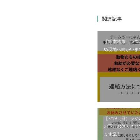
関連記事
【熊本地震、レス
め現地へ向かいま
【7/19（日）ラ
の下』お休みさせ
ます🙇】