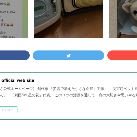
 official web site
さ公式ホームページ】 創作家 「災害で消えた小さな命展」主催。 「災害時ペット
ん」、「劇団Sol.星の花」代表。 この３つの活動を通して、命の大切さや思いや
フォロー