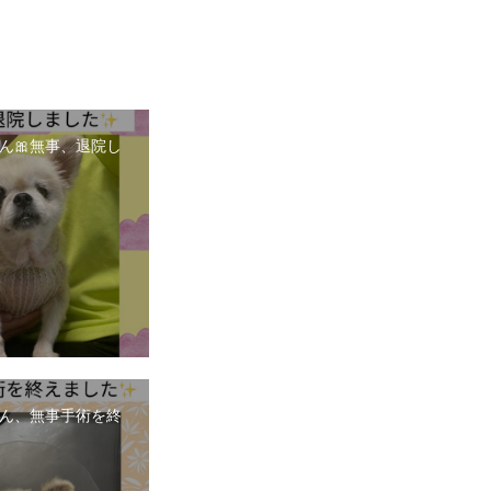
ん🎀無事、退院し
ん、無事手術を終