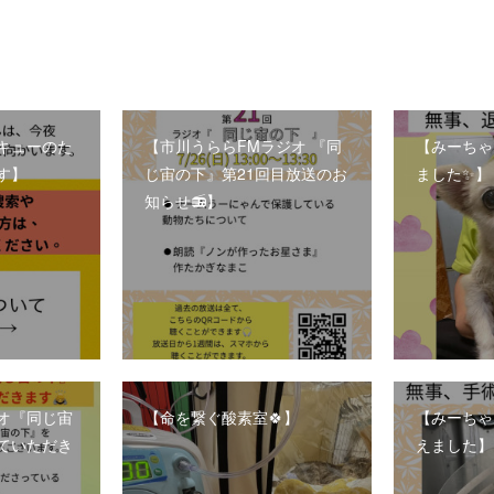
キューのた
【市川うららFMラジオ 『同
【みーちゃ
す】
じ宙の下』第21回目放送のお
ました✨】
知らせ📻】
ジオ『同じ宙
【命を繋ぐ酸素室🍀】
【みーちゃ
ていただき
えました】