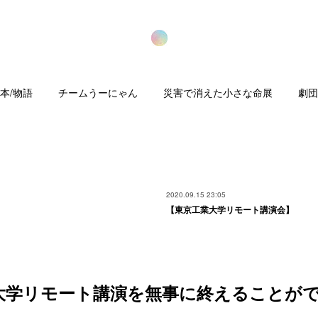
本/物語
チームうーにゃん
災害で消えた小さな命展
劇団
2020.09.15 23:05
【東京工業大学リモート講演会】
大学リモート講演を無事に終えることが