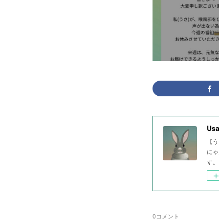
Usa
【う
にゃ
す。
0
コメント