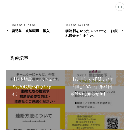
2019.05.21 04:00
2019.05.10 13:25
鹿児島 複製画展 搬入
朗読劇をやったメンバーと、お疲
れ様会をしました。
関連記事
【熊本地震、レスキュー
【市川うららFMラジオ
のため現地へ向かいま
『同じ宙の下』第21回目
す】
放送のお知らせ📻】