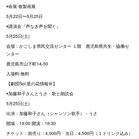
◉命展 複製画展
5月22日〜5月25日
◉講演会『声なき声を聞く』
5月25日(土)
会場：かごしま県民交流センター １階 鹿児島県共生・協働セ
ンター
鹿児島市山下町14-50
入場料:無料
【劇団Sol.星の花情報🌸】
◉加藤和子さんとうさ・歌と朗読会
5月25日(土)
出演：加藤和子さん（シャンソン歌手）・うさ
開場：19:00 開演：19:30
チケット：前売り：4,000円 当日：4,500円（１ドリンク込み）