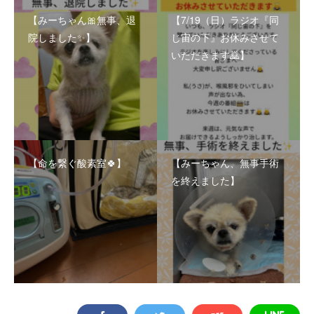
【みーちゃん🎀無事、退
【7/19（日）ラジオ『同
院しました✨】
じ宙の下』お休みさせて
いただきます🙇】
【命を繋ぐ酸素室🍀】
【みーちゃん、無事手術
を終えました】