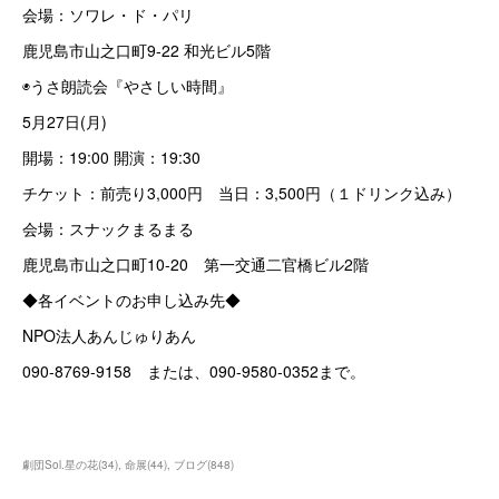
会場：ソワレ・ド・パリ
鹿児島市山之口町9-22 和光ビル5階
◉うさ朗読会『やさしい時間』
5月27日(月)
開場：19:00 開演：19:30
チケット：前売り3,000円 当日：3,500円（１ドリンク込み）
会場：スナックまるまる
鹿児島市山之口町10-20 第一交通二官橋ビル2階
◆各イベントのお申し込み先◆
NPO法人あんじゅりあん
090-8769-9158 または、090-9580-0352まで。
劇団Sol.星の花
(
34
)
命展
(
44
)
ブログ
(
848
)