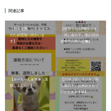
関連記事
【熊本地震、レスキュー
【市川うららFMラジオ
のため現地へ向かいま
『同じ宙の下』第21回目
す】
放送のお知らせ📻】
【みーちゃん🎀無事、退
【7/19（日）ラジオ『同
院しました✨】
じ宙の下』お休みさせて
いただきます🙇】