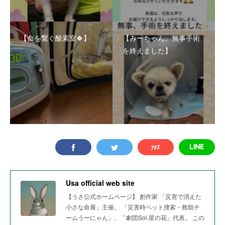
【命を繋ぐ酸素室🍀】
【みーちゃん、無事手術
を終えました】
Usa official web site
【うさ公式ホームページ】 創作家 「災害で消えた
小さな命展」主催。 「災害時ペット捜索・救助チ
ームうーにゃん」、「劇団Sol.星の花」代表。 この