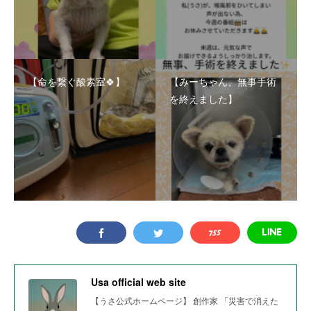
【命を繋ぐ酸素室🍀】
【みーちゃん、無事手術
を終えました】
Usa official web site
【うさ公式ホームページ】 創作家 「災害で消えた