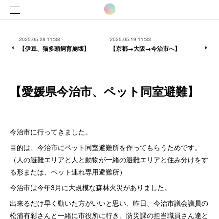
2025.05.28 11:38
2025.05.19 11:33
【伊豆、猫多頭飼育崩壊】
【京都→大阪→今治市へ】
【愛媛県今治市、ペット同室避難】
今治市に行ってきました。
目的は、今治市にペット同室避難所を作ってもらうためです。
（人の避難エリアと人と動物が一緒の避難エリアと住み分けをす
る形または、ペット連れ専用避難所）
今治市は今年3月に大規模な森林火災がありました。
出来るだけ早く動いた方がいいと思い、昨日、今治市議会議員の
松浦有彩さんと一緒に市役所に行き、防災課の担当職員さん達と