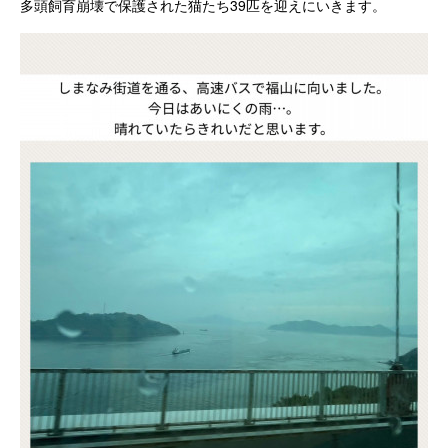
多頭飼育崩壊で保護された猫たち39匹を迎えにいきます。