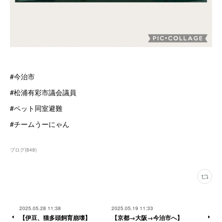
#今治市
#松浦有彩市議会議員
#ペット同室避難
#チームうーにゃん
ブログ
(
848
)
2025.05.28 11:38
2025.05.19 11:33
【伊豆、猫多頭飼育崩壊】
【京都→大阪→今治市へ】