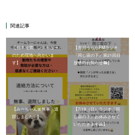
関連記事
【熊本地震、レスキュー
【市川うららFMラジオ
のため現地へ向かいま
『同じ宙の下』第21回目
す】
放送のお知らせ📻】
【みーちゃん🎀無事、退
【7/19（日）ラジオ『同
院しました✨】
じ宙の下』お休みさせて
いただきます🙇】