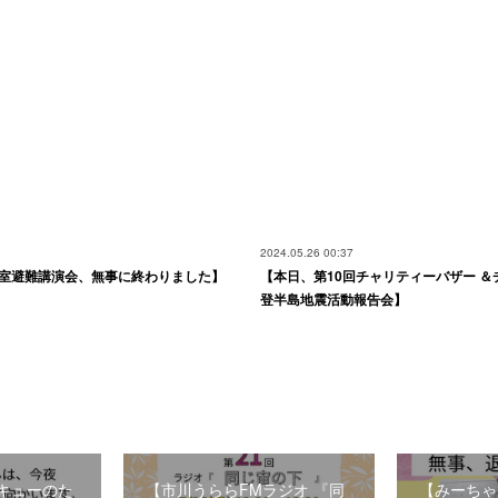
2024.05.26 00:37
室避難講演会、無事に終わりました】
【本日、第10回チャリティーバザー ＆
登半島地震活動報告会】
キューのた
【市川うららFMラジオ 『同
【みーちゃ