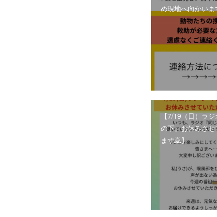
め現地へ向かいま
【7/19（日）ラ
の下』お休みさせ
ます🙇】