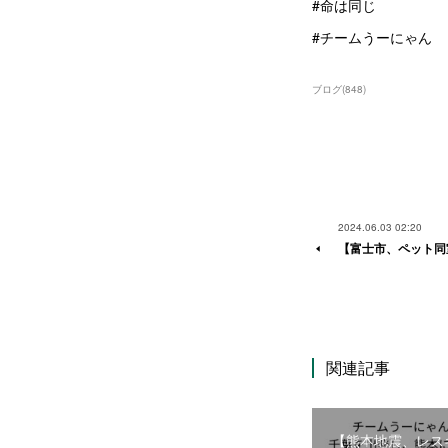
#命は同じ
#チームうーにゃん
ブログ
(
848
)
2024.06.03 02:20
【富士市、ペット同
関連記事
【熊本地震、レス