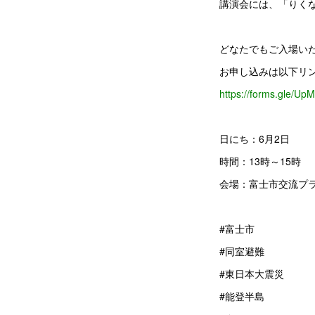
講演会には、「りく
どなたでもご入場い
お申し込みは以下リンク
https://forms.gle/U
日にち：6月2日
時間：13時～15時
会場：富士市交流プ
#富士市
#同室避難
#東日本大震災
#能登半島