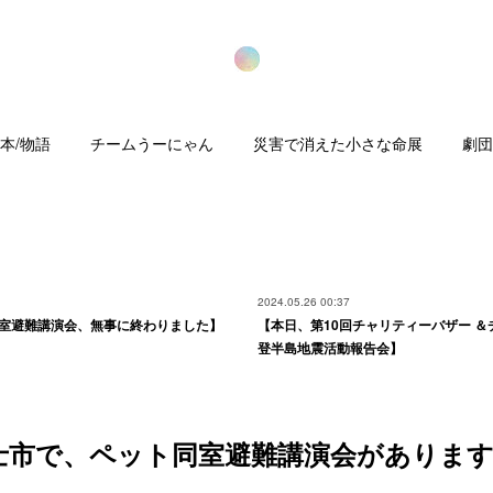
本/物語
チームうーにゃん
災害で消えた小さな命展
劇団
2024.05.26 00:37
室避難講演会、無事に終わりました】
【本日、第10回チャリティーバザー ＆
登半島地震活動報告会】
士市で、ペット同室避難講演会がありま