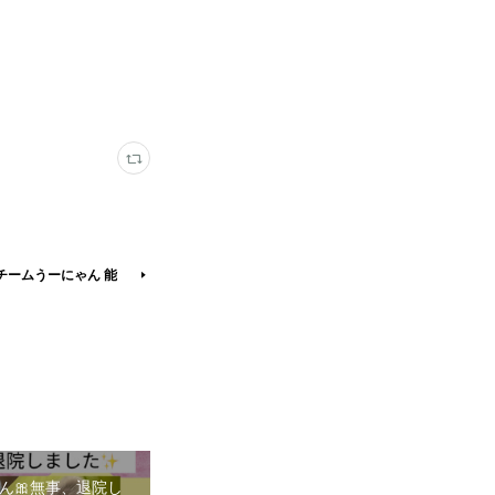
チームうーにゃん 能
ん🎀無事、退院し