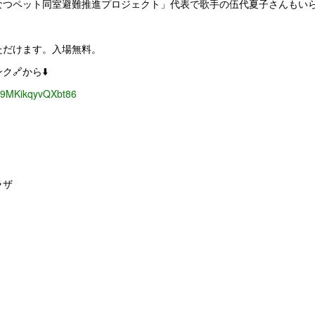
なつペット同室避難推進プロジェクト」代表で歌手の伍代夏子さんもい
ただけます。入場無料。
🔗から⬇️
pM9MKikqyvQXbt86
ラザ