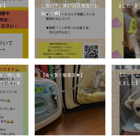
す】
じ宙の下』第21回目放送のお
ました✨】
知らせ📻】
ジオ『同じ宙
【命を繋ぐ酸素室🍀】
【みーちゃ
ていただき
えました】