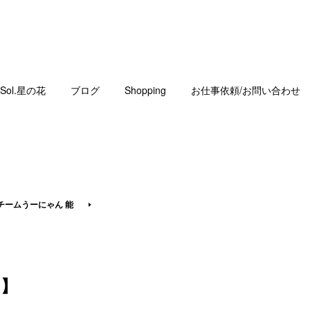
Sol.星の花
ブログ
Shopping
お仕事依頼/お問い合わせ
チームうーにゃん 能
す】