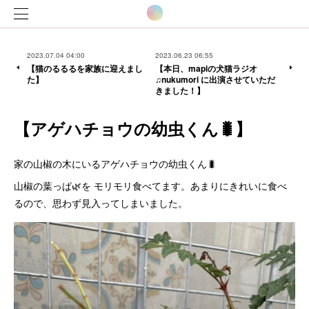
2023.07.04 04:00
2023.06.23 06:55
【猫のるるるを家族に迎えまし
【本日、mapiの犬猫ラジオ
た】
♫nukumori に出演させていただ
きました！】
【アゲハチョウの幼虫くん🐛】
家の山椒の木にいるアゲハチョウの幼虫くん🐛
山椒の葉っぱ🌿を モリモリ食べてます。あまりにきれいに食べ
るので、思わず見入ってしまいました。