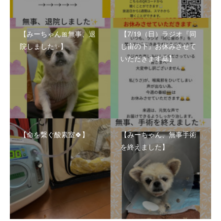
【みーちゃん🎀無事、退
【7/19（日）ラジオ『同
院しました✨】
じ宙の下』お休みさせて
いただきます🙇】
【命を繋ぐ酸素室🍀】
【みーちゃん、無事手術
を終えました】