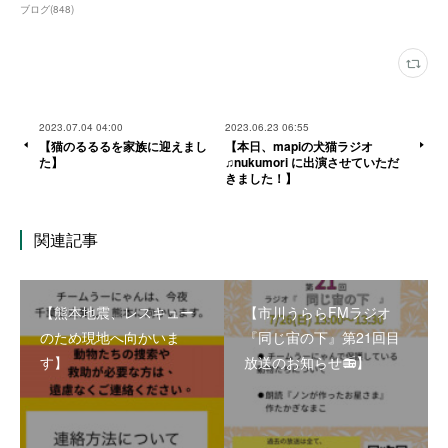
ブログ
(
848
)
2023.07.04 04:00
2023.06.23 06:55
【猫のるるるを家族に迎えまし
【本日、mapiの犬猫ラジオ
た】
♫nukumori に出演させていただ
きました！】
関連記事
【熊本地震、レスキュー
【市川うららFMラジオ
のため現地へ向かいま
『同じ宙の下』第21回目
す】
放送のお知らせ📻】