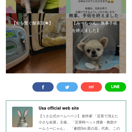
【命を繋ぐ酸素室🍀】
【みーちゃん、無事手術
を終えました】
Usa official web site
【うさ公式ホームページ】 創作家 「災害で消えた
小さな命展」主催。 「災害時ペット捜索・救助チ
ームうーにゃん」、「劇団Sol.星の花」代表。 この