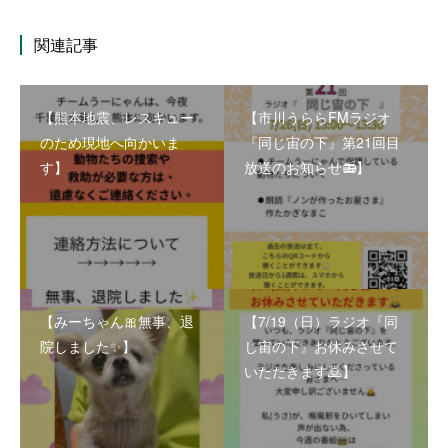
関連記事
【熊本地震、レスキュー
【市川うららFMラジオ
のため現地へ向かいま
『同じ宙の下』第21回目
す】
放送のお知らせ📻】
【みーちゃん🎀無事、退
【7/19（日）ラジオ『同
院しました✨】
じ宙の下』お休みさせて
いただきます🙇】