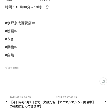
時間：10時30分～19時00分
#水戸京成百貨店￼
#絵画￼
#うさ
#動物￼
#自然
ブログ
(
848
)
2022.07.21 00:55
2022.07.17 03:24
【今日から8月2日まで、犬猫たち
【アニマルマルシェ開催中】
の活動に行ってきます】