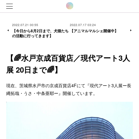
2022.07.21 00:55
2022.07.17 03:24
【今日から8月2日まで、犬猫たち
【アニマルマルシェ開催中】
の活動に行ってきます】
【🌈水戸京成百貨店／現代アート3人
展 20日まで🌈】
現在、茨城県水戸市の京成百貨店4Fにて『現代アート3人展ー長
縄拓哉・うさ・中条亜耶ー』開催しています。