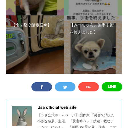
【命を繋ぐ酸素室🍀】
【みーちゃん、無事手術
を終えました】
Usa official web site
【うさ公式ホームページ】 創作家 「災害で消えた
小さな命展」主催。 「災害時ペット捜索・救助チ
ームうーにゃん」、「劇団Sol.星の花」代表。 この