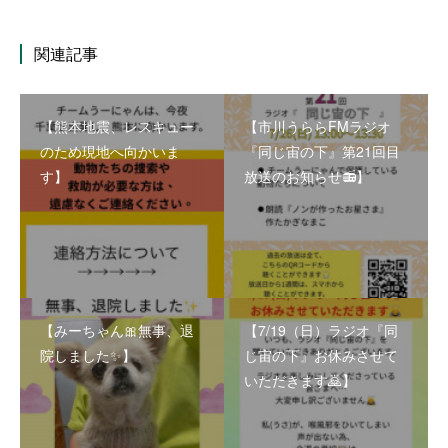
関連記事
【熊本地震、レスキュー
【市川うららFMラジオ
のため現地へ向かいま
『同じ宙の下』第21回目
す】
放送のお知らせ📻】
【みーちゃん🎀無事、退
【7/19（日）ラジオ『同
院しました✨】
じ宙の下』お休みさせて
いただきます🙇】