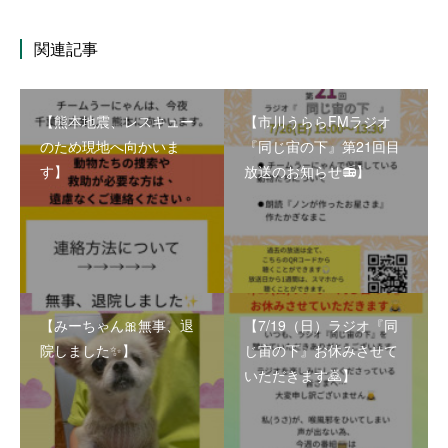
関連記事
【熊本地震、レスキュー
【市川うららFMラジオ
のため現地へ向かいま
『同じ宙の下』第21回目
す】
放送のお知らせ📻】
【みーちゃん🎀無事、退
【7/19（日）ラジオ『同
院しました✨】
じ宙の下』お休みさせて
いただきます🙇】