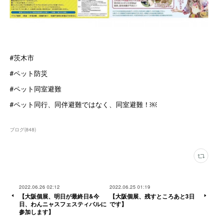
#茨木市
#ペット防災
#ペット同室避難
#ペット同行、同伴避難ではなく、同室避難！￼
ブログ
(
848
)
2022.06.26 02:12
2022.06.25 01:19
【大阪個展、明日が最終日&今
【大阪個展、残すところあと3日
日、わんニャスフェスティバルに
です】
参加します】