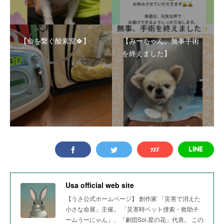
【命を繋ぐ酸素室🍀】
【みーちゃん、無事手術
を終えました】
Usa official web site
【うさ公式ホームページ】 創作家 「災害で消えた
小さな命展」主催。 「災害時ペット捜索・救助チ
ームうーにゃん」、「劇団Sol.星の花」代表。 この